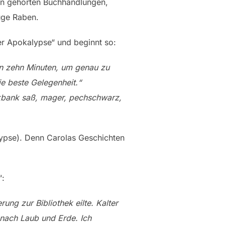
ten gehörten Buchhandlungen,
uge Raben.
er Apokalypse“ und beginnt so:
„In zehn Minuten, um genau zu
ie beste Gelegenheit.“
rkbank saß, mager, pechschwarz,
ypse). Denn Carolas Geschichten
“:
ng zur Bibliothek eilte. Kalter
 nach Laub und Erde. Ich