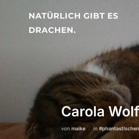
Zu
Inhalten
NATÜRLICH GIBT ES
springen
DRACHEN.
Carola Wolf
von
maike
in
#phantastische