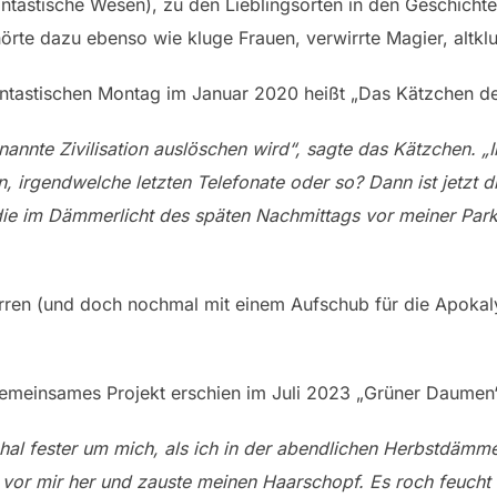
ntastische Wesen), zu den Lieblingsorten in den Geschich
örte dazu ebenso wie kluge Frauen, verwirrte Magier, altkl
hantastischen Montag im Januar 2020 heißt „Das Kätzchen d
enannte Zivilisation auslöschen wird“, sagte das Kätzchen. 
n, irgendwelche letzten Telefonate oder so? Dann ist jetzt d
 die im Dämmerlicht des späten Nachmittags vor meiner Pa
rren (und doch nochmal mit einem Aufschub für die Apokal
 gemeinsames Projekt erschien im Juli 2023 „Grüner Daumen
al fester um mich, als ich in der abendlichen Herbstdämmeru
er vor mir her und zauste meinen Haarschopf. Es roch feucht