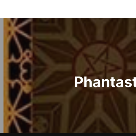
Beitrags-
Navigation
Phantast