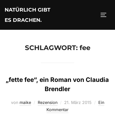
Zu
NATÜRLICH GIBT
Inhalten
SEIT
springen
ES DRACHEN.
SCHLAGWORT:
fee
„fette fee“, ein Roman von Claudia
Brendler
Veröffentlicht
von
maike
Rezension
21. März 2015
Ein
am
Kommentar