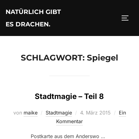
Zu
NATÜRLICH GIBT
Inhalten
SEIT
springen
ES DRACHEN.
SCHLAGWORT:
Spiegel
Stadtmagie – Teil 8
Veröffentlicht
von
maike
Stadtmagie
4. März 2015
Ein
am
Kommentar
Postkarte aus dem Anderswo …