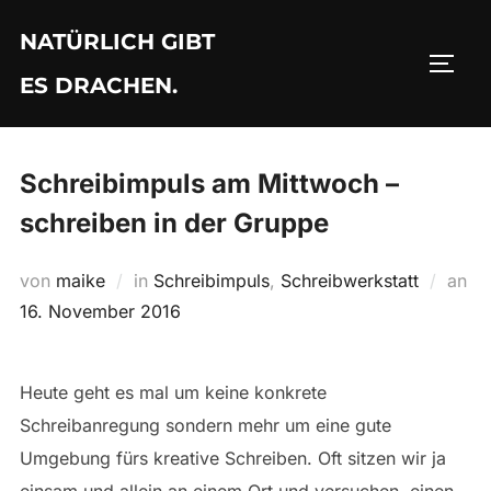
Zu
NATÜRLICH GIBT
Inhalten
SEIT
springen
ES DRACHEN.
Schreibimpuls am Mittwoch –
schreiben in der Gruppe
von
maike
in
Schreibimpuls
,
Schreibwerkstatt
an
Veröffentlicht
16. November 2016
am
Heute geht es mal um keine konkrete
Schreibanregung sondern mehr um eine gute
Umgebung fürs kreative Schreiben. Oft sitzen wir ja
einsam und allein an einem Ort und versuchen, einen