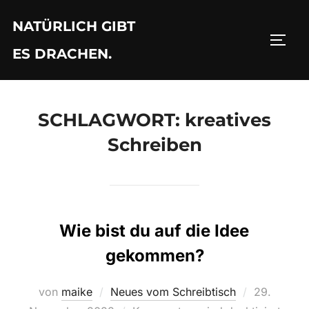
Zu
NATÜRLICH GIBT
Inhalten
SEIT
springen
ES DRACHEN.
SCHLAGWORT:
kreatives
Schreiben
Wie bist du auf die Idee
gekommen?
Veröffentli
von
maike
Neues vom Schreibtisch
29.