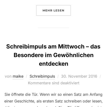
ÜBER „SCHREIBIMPULS AM MI
MEHR
LESEN
Schreibimpuls am Mittwoch – das
Besondere im Gewöhnlichen
entdecken
Veröffentlicht
von
maike
Schreibimpuls
30. November 2016
am
Kommentare sind deaktiviert
Sie öffnete die Tür. Wenn wir so einen Satz am Anfang
einer Geschichte, als ersten Satz schreiben oder lesen,