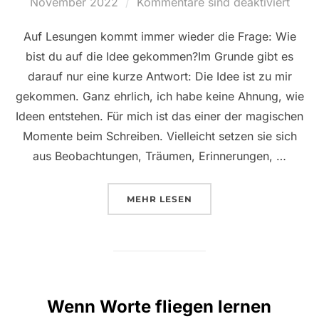
am
November 2022
Kommentare sind deaktiviert
Auf Lesungen kommt immer wieder die Frage: Wie
bist du auf die Idee gekommen?Im Grunde gibt es
darauf nur eine kurze Antwort: Die Idee ist zu mir
gekommen. Ganz ehrlich, ich habe keine Ahnung, wie
Ideen entstehen. Für mich ist das einer der magischen
Momente beim Schreiben. Vielleicht setzen sie sich
aus Beobachtungen, Träumen, Erinnerungen, …
ÜBER „WIE BIST DU AUF DIE 
MEHR
LESEN
Wenn Worte fliegen lernen