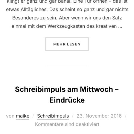
klingt er ganz und gar banal. Eine Tür öffnen – das ist
etwas Alltägliches. Das scheint so ganz und gar nichts
Besonderes zu sein. Aber wenn wir uns den Satz
einmal mit dem Werkzeugkasten des kreativen …
ÜBER „SCHREIBIMPULS AM MI
MEHR
LESEN
Schreibimpuls am Mittwoch –
Eindrücke
Veröffentlicht
von
maike
Schreibimpuls
23. November 2016
am
Kommentare sind deaktiviert