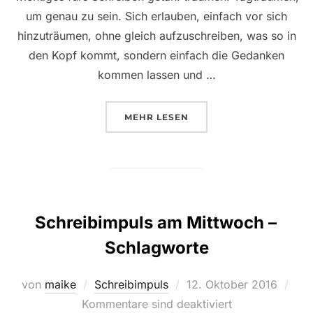
um genau zu sein. Sich erlauben, einfach vor sich
hinzuträumen, ohne gleich aufzuschreiben, was so in
den Kopf kommt, sondern einfach die Gedanken
kommen lassen und …
ÜBER „SCHREIBIMPULS AM MI
MEHR
LESEN
Schreibimpuls am Mittwoch –
Schlagworte
Veröffentlicht
von
maike
Schreibimpuls
12. Oktober 2016
am
Kommentare sind deaktiviert