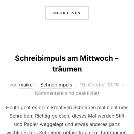
ÜBER „SCHREIBIMPULS AM MITT
MEHR
LESEN
Schreibimpuls am Mittwoch –
träumen
Veröffentlicht
von
maike
Schreibimpuls
19. Oktober 2016
am
Kommentare sind deaktiviert
Heute geht es beim kreativen Schreiben mal nicht ums
Schreiben. Richtig gelesen, dieses Mal werden Stift
und Papier weggelegt und etwas anderes ganz
wichtiges fürs Schreiben getan: träumen. Tagträumen,