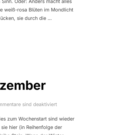
 Sinn. Oder: Anders macht alles
e weiß-rosa Blüten im Mondlicht
lücken, sie durch die …
AG: AUF DEM HEIMWEG“
ezember
mentare sind deaktiviert
ries zum Wochenstart sind wieder
sie hier (in Reihenfolge der