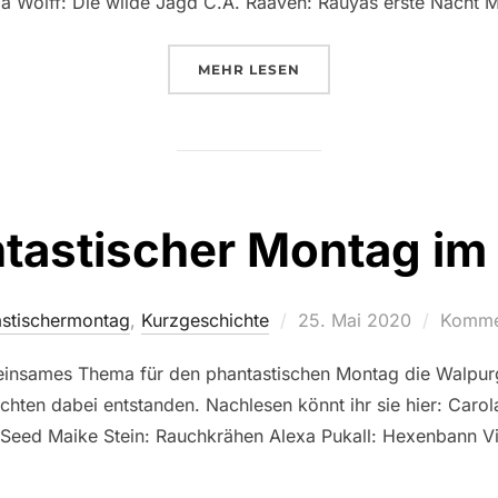
olff: Die wilde Jagd C.A. Raaven: Rauyas erste Nacht Ma
ÜBER „PHANTASTISCHER MONT
MEHR
LESEN
tastischer Montag im 
Veröffentlicht
stischermontag
,
Kurzgeschichte
25. Mai 2020
Kommen
am
meinsames Thema für den phantastischen Montag die Walp
chten dabei entstanden. Nachlesen könnt ihr sie hier: Carol
Seed Maike Stein: Rauchkrähen Alexa Pukall: Hexenbann V