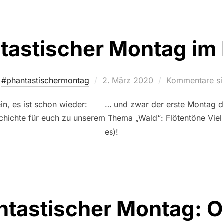
tastischer Montag im
Veröffentlicht
#phantastischermontag
2. März 2020
Kommentare sin
am
nein, es ist schon wieder: … und zwar der erste Montag d
schichte für euch zu unserem Thema „Wald“: Flötentöne Viel
es)!
ntastischer Montag: O