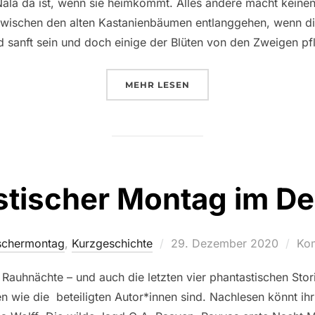
ala da ist, wenn sie heimkommt. Alles andere macht keinen
zwischen den alten Kastanienbäumen entlanggehen, wenn di
 sanft sein und doch einige der Blüten von den Zweigen pf
ÜBER „PHANTASTISCHER MONT
MEHR
LESEN
stischer Montag im D
Veröffentlicht
schermontag
,
Kurzgeschichte
29. Dezember 2020
Kom
am
auhnächte – und auch die letzten vier phantastischen Sto
 wie die beteiligten Autor*innen sind. Nachlesen könnt ihr 