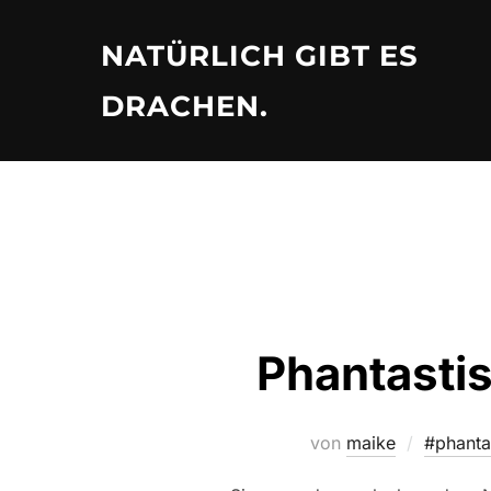
Zu
Inhalten
NATÜRLICH GIBT ES
springen
DRACHEN.
Phantasti
von
maike
#phanta