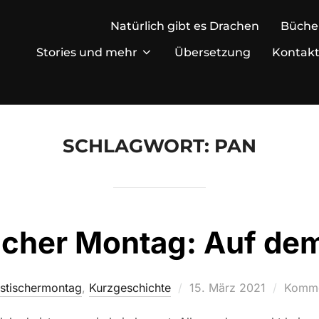
Natürlich gibt es Drachen
Büche
Stories und mehr
Übersetzung
Kontak
SCHLAGWORT:
PAN
scher Montag: Auf d
Veröffentlicht
stischermontag
,
Kurzgeschichte
15. März 2021
Kommen
am