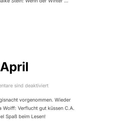
ike Stein: Wenn der Winter …
AG IM DEZEMBER“
April
tare sind deaktiviert
urgisnacht vorgenommen. Wieder
a Wolff: Verflucht gut küssen C.A.
iel Spaß beim Lesen!