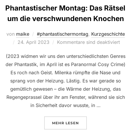
Phantastischer Montag: Das Rätsel
um die verschwundenen Knochen
von
maike
#phantastischermontag
,
Kurzgeschichte
Veröffentlicht
24. April 2023
Kommentare sind deaktiviert
am
(2023 widmen wir uns den unterschiedlichsten Genres
der Phantastik, im April ist es Paranormal Cosy Crime)
Es roch nach Geist. Milenka rümpfte die Nase und
sprang von der Heizung. Lästig. Es war gerade so
gemütlich gewesen – die Wärme der Heizung, das
Regengeprassel über ihr am Fenster, während sie sich
in Sicherheit davor wusste, in …
ÜBER „PHANTASTISCHER MON
MEHR
LESEN