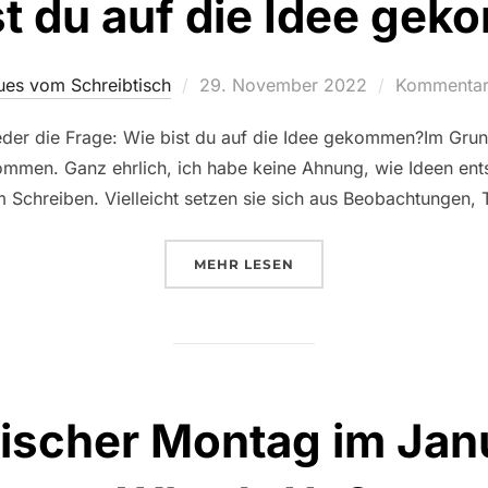
st du auf die Idee ge
Veröffentlicht
es vom Schreibtisch
29. November 2022
Kommentare
am
r die Frage: Wie bist du auf die Idee gekommen?Im Grund
ommen. Ganz ehrlich, ich habe keine Ahnung, wie Ideen ents
chreiben. Vielleicht setzen sie sich aus Beobachtungen, 
ÜBER „WIE BIST DU AUF DIE 
MEHR
LESEN
ischer Montag im Jan