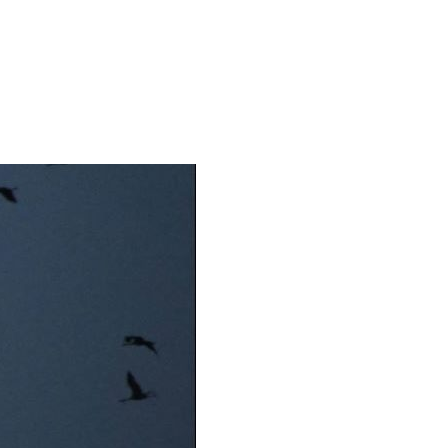
US, AND KINDNESS
“