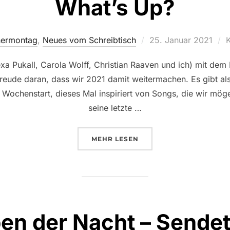
What’s Up?
Veröffentlicht
hermontag
,
Neues vom Schreibtisch
25. Januar 2021
K
am
xa Pukall, Carola Wolff, Christian Raaven und ich) mit dem
reude daran, dass wir 2021 damit weitermachen. Es gibt al
Wochenstart, dieses Mal inspiriert von Songs, die wir mög
seine letzte …
ÜBER „PHANTASTISCHER MONTA
MEHR
LESEN
ben der Nacht – Sende