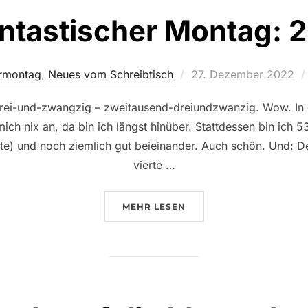
ntastischer Montag: 
Veröffentlicht
ermontag
,
Neues vom Schreibtisch
27. Dezember 2022
am
rei-und-zwangzig – zweitausend-dreiundzwanzig. Wow. In d
mich nix an, da bin ich längst hinüber. Stattdessen bin ich 5
nnte) und noch ziemlich gut beieinander. Auch schön. Und: D
vierte …
ÜBER „PHANTASTISCHER MONT
MEHR
LESEN