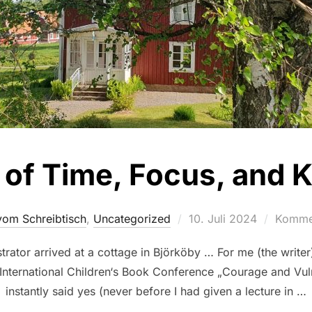
t of Time, Focus, and 
Veröffentlicht
om Schreibtisch
,
Uncategorized
10. Juli 2024
Kommen
am
trator arrived at a cottage in Björköby … For me (the writer),
nternational Children‘s Book Conference „Courage and Vulne
instantly said yes (never before I had given a lecture in …