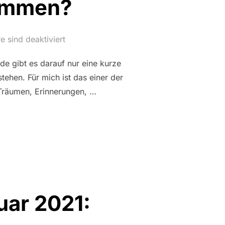
kommen?
 sind deaktiviert
e gibt es darauf nur eine kurze
tehen. Für mich ist das einer der
Träumen, Erinnerungen, …
IDEE GEKOMMEN?“
uar 2021: