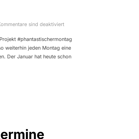
ommentare sind deaktiviert
 Projekt #phantastischermontag
so weiterhin jeden Montag eine
en. Der Januar hat heute schon
G IM JANUAR 2021: WHAT’S UP?“
termine