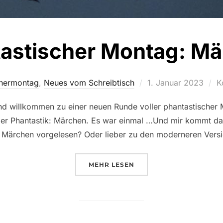
astischer Montag: M
Veröffentlicht
chermontag
,
Neues vom Schreibtisch
1. Januar 2023
K
am
d willkommen zu einer neuen Runde voller phantastischer
er Phantastik: Märchen. Es war einmal …Und mir kommt da 
Märchen vorgelesen? Oder lieber zu den moderneren Versio
ÜBER „PHANTASTISCHER MON
MEHR
LESEN