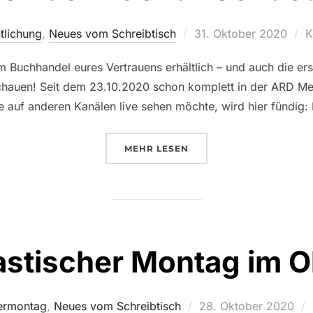
Veröffentlicht
tlichung
,
Neues vom Schreibtisch
31. Oktober 2020
K
am
im Buchhandel eures Vertrauens erhältlich – und auch die erst
 schauen! Seit dem 23.10.2020 schon komplett in der ARD Me
e auf anderen Kanälen live sehen möchte, wird hier fündig:
ÜBER „DIE ERBEN DER NACHT 
MEHR
LESEN
astischer Montag im O
Veröffentlicht
ermontag
,
Neues vom Schreibtisch
28. Oktober 2020