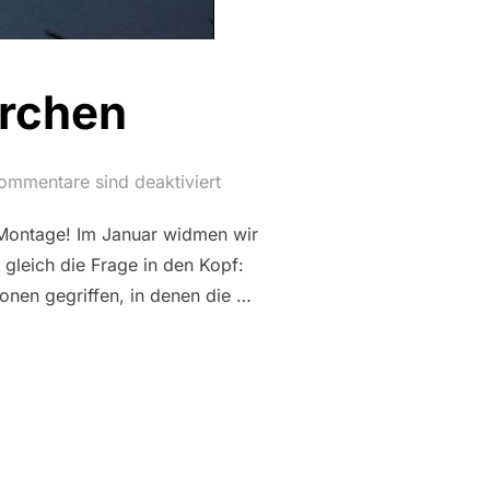
ärchen
ommentare sind deaktiviert
 Montage! Im Januar widmen wir
gleich die Frage in den Kopf:
nen gegriffen, in denen die …
TAG: MÄRCHEN“