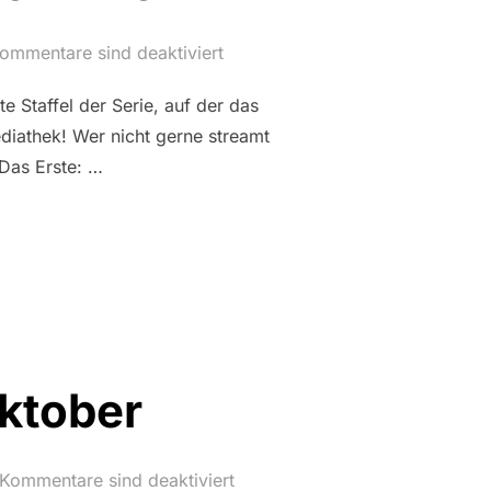
ommentare sind deaktiviert
e Staffel der Serie, auf der das
diathek! Wer nicht gerne streamt
 Das Erste: …
– SENDETERMINE“
ktober
Kommentare sind deaktiviert