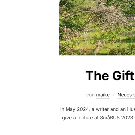
The Gif
von
maike
Neues v
In May 2024, a writer and an illus
give a lecture at SmåBUS 2023 I