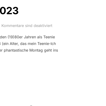
2023
Kommentare sind deaktiviert
en (19)80er Jahren als Teenie
3 (ein Alter, das mein Teenie-Ich
er phantastische Montag geht ins
AG: 2023“