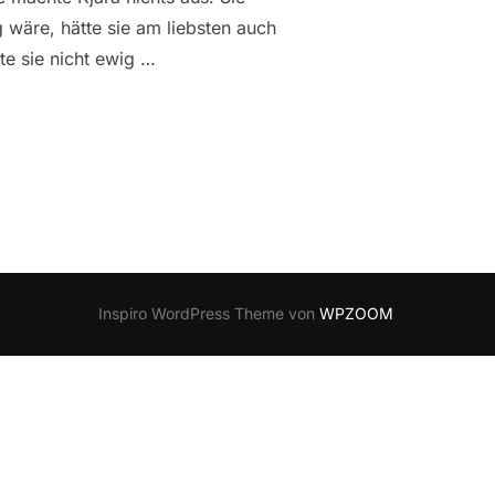
g wäre, hätte sie am liebsten auch
e sie nicht ewig …
IME MISSION“, TEIL 4″
Inspiro WordPress Theme von
WPZOOM