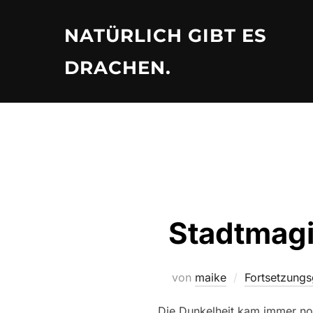
Zu
Inhalten
NATÜRLICH GIBT ES
springen
DRACHEN.
Stadtmagi
von
maike
Fortsetzungs
Die Dunkelheit kam immer noch