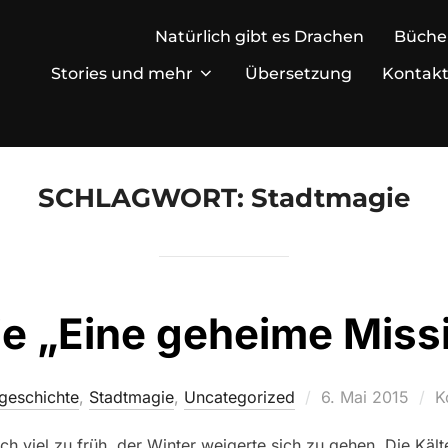
Natürlich gibt es Drachen
Büche
Stories und mehr
Übersetzung
Kontak
SCHLAGWORT:
Stadtmagie
e „Eine geheime Missio
Veröffentlicht
geschichte
,
Stadtmagie
,
Uncategorized
6. Mai 2015
K
am
 viel zu früh, der Winter weigerte sich zu gehen. Die Kält