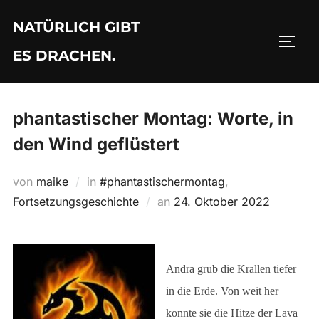
Zu
NATÜRLICH GIBT
Inhalten
SEIT
springen
ES DRACHEN.
phantastischer Montag: Worte, in
den Wind geflüstert
von
maike
in
#phantastischermontag
,
Veröffentlicht
Fortsetzungsgeschichte
an
24. Oktober 2022
am
Andra grub die Krallen tiefer
in die Erde. Von weit her
konnte sie die Hitze der Lava