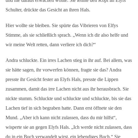
und nie daraus erwachen wollte. Sie lehnte den Kopf an Elyfs
Schulter, drückte das Gesicht an ihren Hals.
Hier wollte sie bleiben. Sie spürte das Vibrieren von Elfys
Stimme, als sie schließlich sprach. „Wenn ich dir also helfe und
wir meine Welt retten, dann verliere ich dich?“
Andra schluckte. Ein irres Lachen stieg in ihr auf. Bei allem, was
sie hätte sagen, ihr vorwerfen können, fragte sie das? Andra
presste ihr Gesicht fester an Elyfs Hals, presste die Lippen
zusammen, damit das irre Lachen nicht aus ihr herausbrach. Sie
nickte stumm. Schluckte und schluckte und schluckte, bis sie das
Lachen tief in sich begraben hatte. Dann erst öffnete sie den
Mund. „Aber ich kann nicht zulassen, dass du mir hilfst“,
wisperte sie an gegen Elyfs Hals. „Ich werde nicht zulassen, dass
du in ein Buch verwandelt wirst, ein lebendiges Buch.“ Sie