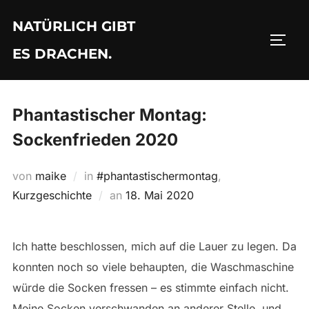
Zu
NATÜRLICH GIBT
Inhalten
SEIT
springen
ES DRACHEN.
Phantastischer Montag:
Sockenfrieden 2020
von
maike
in
#phantastischermontag
,
Veröffentlicht
Kurzgeschichte
an
18. Mai 2020
am
Ich hatte beschlossen, mich auf die Lauer zu legen. Da
konnten noch so viele behaupten, die Waschmaschine
würde die Socken fressen – es stimmte einfach nicht.
Meine Socken verschwanden an anderer Stelle, und