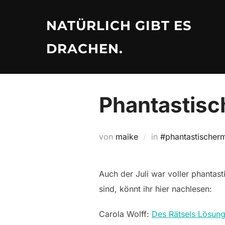
Zu
Inhalten
NATÜRLICH GIBT ES
springen
DRACHEN.
Phantastisc
von
maike
in
#phantastischer
Auch der Juli war voller phanta
sind, könnt ihr hier nachlesen:
Carola Wolff:
Des Rätsels Lösun