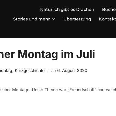
Natürlich gibt es Drachen
Büche
Stories und mehr
Übersetzung
Kontak
her Montag im Juli
Veröffentlicht
montag
,
Kurzgeschichte
an
6. August 2020
am
stischer Montage. Unser Thema war „Freundschaft“ und welc
g