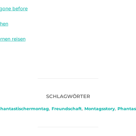
gone before
ehen
rnen reisen
SCHLAGWÖRTER
hantastischermontag
,
Freundschaft
,
Montagsstory
,
Phantas