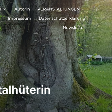
r
Autorin
VERANSTALTUNGEN
t
Impressum
Datenschutzerklärung
Newsletter
talhüterin