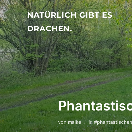
Zu
Inhalten
NATÜRLICH GIBT ES
springen
DRACHEN.
Phantastisc
von
maike
in
#phantastische