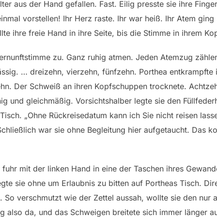
lter aus der Hand gefallen. Fast. Eilig presste sie ihre Fin
 einmal vorstellen! Ihr Herz raste. Ihr war heiß. Ihr Atem gi
lte ihre freie Hand in ihre Seite, bis die Stimme in ihrem Kop
 Vernunftstimme zu. Ganz ruhig atmen. Jeden Atemzug zählen
ässig. … dreizehn, vierzehn, fünfzehn. Porthea entkrampfte 
hn. Der Schweiß an ihren Kopfschuppen trocknete. Achtze
ig und gleichmäßig. Vorsichtshalber legte sie den Füllfede
isch. „Ohne Rückreisedatum kann ich Sie nicht reisen lasse
hließlich war sie ohne Begleitung hier aufgetaucht. Das kon
n fuhr mit der linken Hand in eine der Taschen ihres Gewan
legte sie ohne um Erlaubnis zu bitten auf Portheas Tisch. Di
. So verschmutzt wie der Zettel aussah, wollte sie den nur 
ag also da, und das Schweigen breitete sich immer länger a