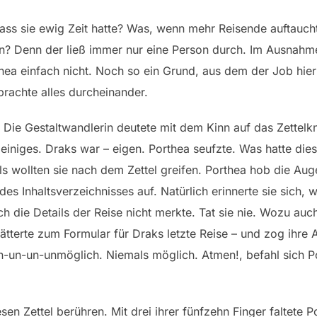
ss sie ewig Zeit hatte? Was, wenn mehr Reisende auftaucht
en? Denn der ließ immer nur eine Person durch. Im Ausnahm
ea einfach nicht. Noch so ein Grund, aus dem der Job hier p
brachte alles durcheinander.
 Die Gestaltwandlerin deutete mit dem Kinn auf das Zettelkn
 einiges. Draks war – eigen. Porthea seufzte. Was hatte di
Als wollten sie nach dem Zettel greifen. Porthea hob die Au
es Inhaltsverzeichnisses auf. Natürlich erinnerte sie sich, 
ch die Details der Reise nicht merkte. Tat sie nie. Wozu au
lätterte zum Formular für Draks letzte Reise – und zog ihr
n-un-un-unmöglich. Niemals möglich. Atmen!, befahl sich P
en Zettel berühren. Mit drei ihrer fünfzehn Finger faltete 