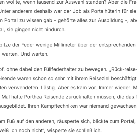
eten wollte, wenn tausend zur Auswahl standen? Aber die Fr
Unter anderem deshalb war der Job als Portalhüterin für sie 
m Portal zu wissen gab – gehörte alles zur Ausbildung -, a
al, sie gingen nicht hindurch.
pitze der Feder wenige Millimeter über der entsprechenden Z
d warten. Und warten.
f, ohne dabei den Füllfederhalter zu bewegen. „Rück-reise
sende waren schon so sehr mit ihrem Reiseziel beschäftigt, 
äten verwendeten. Lästig. Aber es kam vor. Immer wieder. 
ei Mal hatte Porthea Reisende zurückhalten müssen, die das 
 ausgebildet. Ihren Kampftechniken war niemand gewachsen
em Fuß auf den anderen, räusperte sich, blickte zum Portal,
iß ich noch nicht“, wisperte sie schließlich.