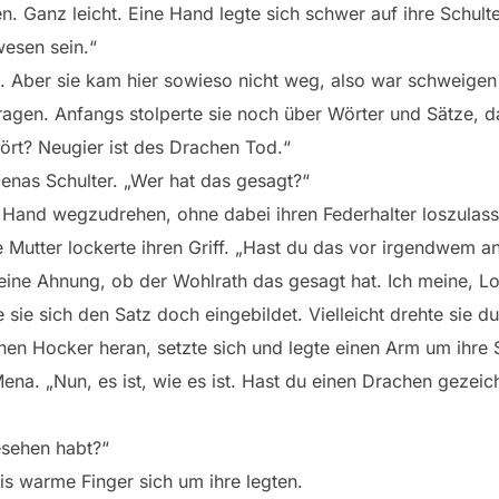
n. Ganz leicht. Eine Hand legte sich schwer auf ihre Schulte
esen sein.“
e. Aber sie kam hier sowieso nicht weg, also war schweigen
ragen. Anfangs stolperte sie noch über Wörter und Sätze, da
ört? Neugier ist des Drachen Tod.“
Menas Schulter. „Wer hat das gesagt?“
r Hand wegzudrehen, ohne dabei ihren Federhalter loszulass
e Mutter lockerte ihren Griff. „Hast du das vor irgendwem a
eine Ahnung, ob der Wohlrath das gesagt hat. Ich meine, Lor
te sie sich den Satz doch eingebildet. Vielleicht drehte sie 
inen Hocker heran, setzte sich und legte einen Arm um ihre 
ena. „Nun, es ist, wie es ist. Hast du einen Drachen gezeic
esehen habt?“
bis warme Finger sich um ihre legten.