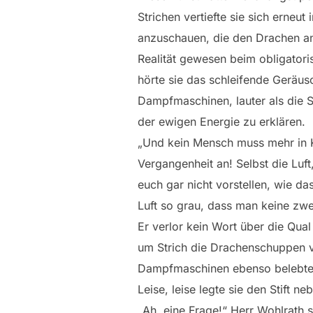
Strichen vertiefte sie sich erneut
anzuschauen, die den Drachen an
Realität gewesen beim obligatoris
hörte sie das schleifende Geräusc
Dampfmaschinen, lauter als die S
der ewigen Energie zu erklären.
„Und kein Mensch muss mehr in 
Vergangenheit an! Selbst die Luf
euch gar nicht vorstellen, wie da
Luft so grau, dass man keine zw
Er verlor kein Wort über die Qual
um Strich die Drachenschuppen ve
Dampfmaschinen ebenso belebte w
Leise, leise legte sie den Stift n
„Ah, eine Frage!“ Herr Wohlrath st