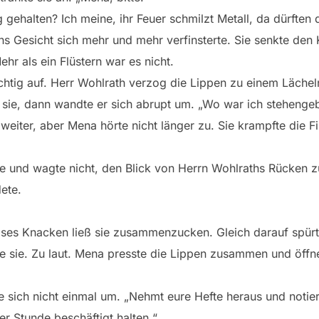
ehalten? Ich meine, ihr Feuer schmilzt Metall, da dürften d
hs Gesicht sich mehr und mehr verfinsterte. Sie senkte den 
hr als ein Flüstern war es nicht.
chtig auf. Herr Wohlrath verzog die Lippen zu einem Lächel
 sie, dann wandte er sich abrupt um. „Wo war ich stehengeb
weiter, aber Mena hörte nicht länger zu. Sie krampfte die Fi
e und wagte nicht, den Blick von Herrn Wohlraths Rücken zu
ete.
leises Knacken ließ sie zusammenzucken. Gleich darauf spür
te sie. Zu laut. Mena presste die Lippen zusammen und öffnet
te sich nicht einmal um. „Nehmt eure Hefte heraus und noti
er Stunde beschäftigt halten.“