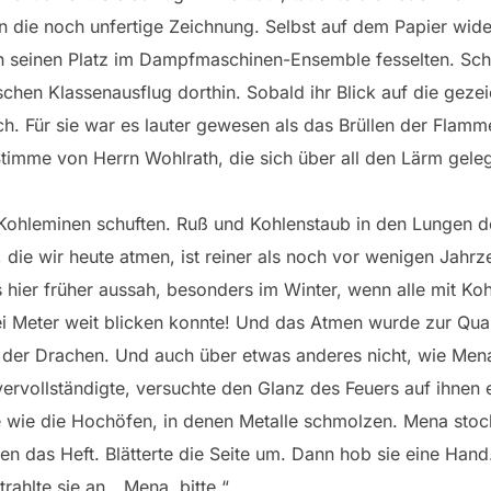
 in die noch unfertige Zeichnung. Selbst auf dem Papier wider
 seinen Platz im Dampfmaschinen-Ensemble fesselten. Sch
chen Klassenausflug dorthin. Sobald ihr Blick auf die gezeic
h. Für sie war es lauter gewesen als das Brüllen der Flamme
timme von Herrn Wohlrath, die sich über all den Lärm gele
Kohleminen schuften. Ruß und Kohlenstaub in den Lungen 
t, die wir heute atmen, ist reiner als noch vor wenigen Jah
s hier früher aussah, besonders im Winter, wenn alle mit Ko
ei Meter weit blicken konnte! Und das Atmen wurde zur Qual
 der Drachen. Und auch über etwas anderes nicht, wie Mena j
rvollständigte, versuchte den Glanz des Feuers auf ihnen 
ie die Hochöfen, in denen Metalle schmolzen. Mena stockt
eben das Heft. Blätterte die Seite um. Dann hob sie eine Hand
rahlte sie an. „Mena, bitte.“