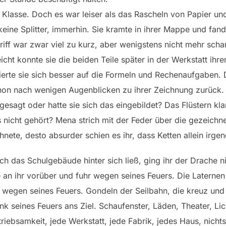
e Klasse. Doch es war leiser als das Rascheln von Papier un
eine Splitter, immerhin. Sie kramte in ihrer Mappe und fand
 Griff war zwar viel zu kurz, aber wenigstens nicht mehr scha
icht konnte sie die beiden Teile später in der Werkstatt ihre
erte sie sich besser auf die Formeln und Rechenaufgaben. 
schon nach wenigen Augenblicken zu ihrer Zeichnung zurück
gesagt oder hatte sie sich das eingebildet? Das Flüstern kl
 nicht gehört? Mena strich mit der Feder über die gezeich
chnete, desto absurder schien es ihr, dass Ketten allein irge
ch das Schulgebäude hinter sich ließ, ging ihr der Drache n
 an ihr vorüber und fuhr wegen seines Feuers. Die Laternen
n wegen seines Feuers. Gondeln der Seilbahn, die kreuz un
ank seines Feuers ans Ziel. Schaufenster, Läden, Theater, Lic
Betriebsamkeit, jede Werkstatt, jede Fabrik, jedes Haus, nic