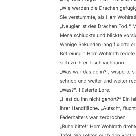
„Wie werden die Drachen gefügig g
Sie verstummte, als Herr Wohlrat
„Neugier ist des Drachen Tod.“ Me
Mena schluckte und blickte vorsi
Wenige Sekunden lang fixierte er
Befreiung.“ Herr Wohlrath redete 
sich zu ihrer Tischnachbarin.
„Was war das denn?“, wisperte si
schrieb und weiter und weiter red
„Was?“, flüsterte Lore.
„Hast du ihn nicht gehört?“ Ein 
ihrer Handfläche. „Autsch“, fluch
Federhalters war zerbrochen.
„Ruhe bitte!“ Herr Wohlrath dreh
Tafel. Sie sollten euch den Rest d