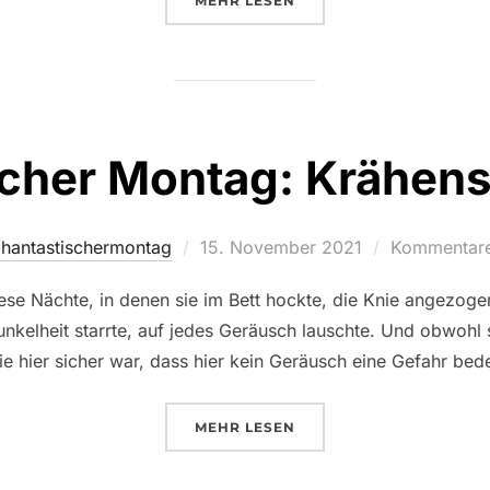
MEHR
LESEN
scher Montag: Krähen
Veröffentlicht
hantastischermontag
15. November 2021
Kommentare 
am
ese Nächte, in denen sie im Bett hockte, die Knie angezog
unkelheit starrte, auf jedes Geräusch lauschte. Und obwohl
e hier sicher war, dass hier kein Geräusch eine Gefahr bed
ÜBER „PHANTASTISCHER MON
MEHR
LESEN