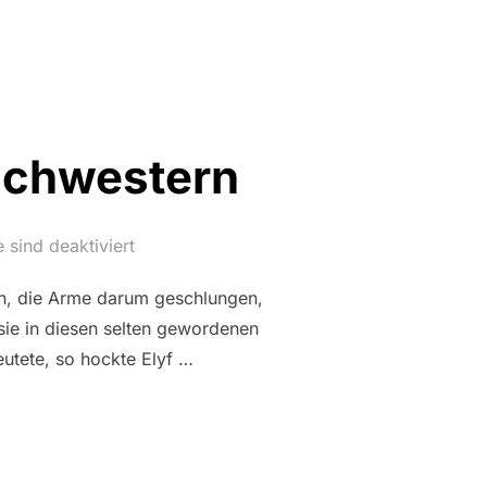
schwestern
sind deaktiviert
en, die Arme darum geschlungen,
 sie in diesen selten gewordenen
eutete, so hockte Elyf …
TAG: KRÄHENSCHWESTERN“