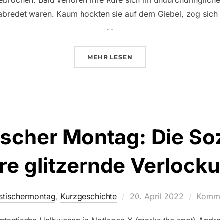
brochen. Bald verloren ihre Rufe sich im undurchdringlich
abredet waren. Kaum hockten sie auf dem Giebel, zog sich
…
ÜBER „PHANTASTISCHER MONTA
MEHR
LESEN
scher Montag: Die Soz
re glitzernde Verlock
Veröffentlicht
stischermontag
,
Kurzgeschichte
20. April 2022
Kommen
am