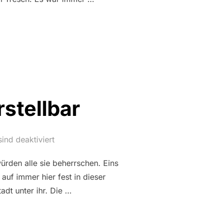
AG: WAGNIS“
stellbar
nd deaktiviert
ürden alle sie beherrschen. Eins
uf immer hier fest in dieser
adt unter ihr. Die …
AG: UNVORSTELLBAR“