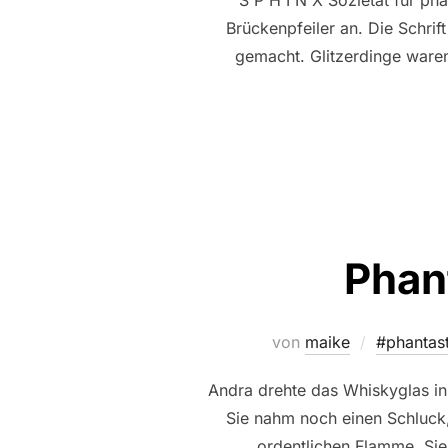
S P H I N X Sozietät für ph
Brückenpfeiler an. Die Schrif
gemacht. Glitzerdinge waren
Phan
von
maike
#phantas
Andra drehte das Whiskyglas in
Sie nahm noch einen Schluck
ordentlichen Flamme. Sie