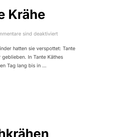
e Krähe
mentare sind deaktiviert
nder hatten sie verspottet: Tante
 geblieben. In Tante Käthes
zen Tag lang bis in …
AG: TANTE KRÄHE“
chkrähen