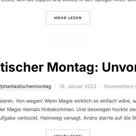
ÜBER „PHANTASTISCHER MONT
MEHR
LESEN
tischer Montag: Unvor
Veröffentlicht
#phantastischermontag
18. Januar 2022
Kommentare si
am
assieren. Von wegen! Wenn Magie wirklich so einfach wäre, w
 der Magie niemals hinbekommen. Und deswegen hockte sie a
ufgabe verbockt. Heimweg versagt. Andra starrte auf die St
ÜBER „PHANTASTISCHER MONT