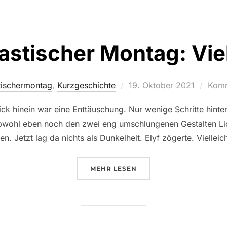
astischer Montag: Viel
Veröffentlicht
tischermontag
,
Kurzgeschichte
19. Oktober 2021
Komm
am
Blick hinein war eine Enttäuschung. Nur wenige Schritte hinte
bwohl eben noch den zwei eng umschlungenen Gestalten Lic
ßen. Jetzt lag da nichts als Dunkelheit. Elyf zögerte. Vielleic
ÜBER „PHANTASTISCHER MONTA
MEHR
LESEN