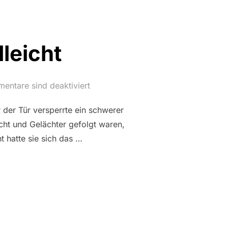
leicht
entare sind deaktiviert
r der Tür versperrte ein schwerer
ht und Gelächter gefolgt waren,
ht hatte sie sich das …
G: VIELLEICHT“