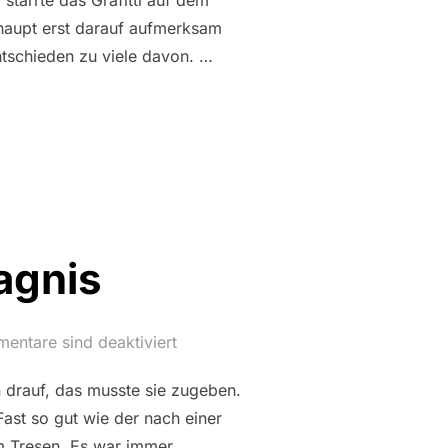
starrte das Grafitti auf dem
erhaupt erst darauf aufmerksam
ntschieden zu viele davon. …
AG: DIE SOZIETÄT UND ANDERE GLITZERNDE VERLOCKUNGEN
agnis
entare sind deaktiviert
 drauf, das musste sie zugeben.
st so gut wie der nach einer
em Tresen. Es war immer …