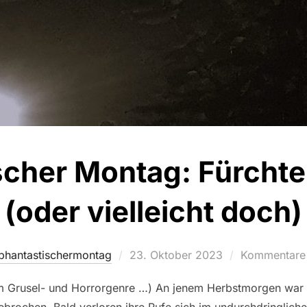
scher Montag: Fürchte 
(oder vielleicht doch)
Veröffentlicht
phantastischermontag
23. Oktober 2023
Kommentare s
am
m Grusel- und Horrorgenre …) An jenem Herbstmorgen war