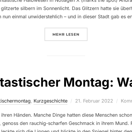
antastische Halbwesen in Notlagen X (marks the spot) Andra 
t glitzerte silbern im Sonnenlicht. Das Glitzern hatte sie üb
 nun einmal unwiderstehlich – und in dieser Stadt gab es e
ÜBER „PHANTASTISCHER MONT
MEHR
LESEN
tastischer Montag: W
Veröffentlicht
tischermontag
,
Kurzgeschichte
21. Februar 2022
Komm
am
 ihren Händen. Manche Dinge hatten diese Menschen schon
, genoss den rauchig-scharfen Geschmack in ihrem Mund. Fa
 leckte sich die Lippen und blickte in den Spiegel hinter d