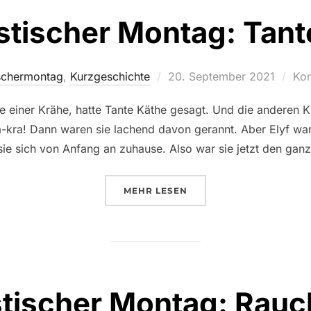
stischer Montag: Tant
Veröffentlicht
schermontag
,
Kurzgeschichte
20. September 2021
Kom
am
e einer Krähe, hatte Tante Käthe gesagt. Und die anderen Ki
a-kra! Dann waren sie lachend davon gerannt. Aber Elyf war
sie sich von Anfang an zuhause. Also war sie jetzt den gan
ÜBER „PHANTASTISCHER MONT
MEHR
LESEN
tischer Montag: Rau