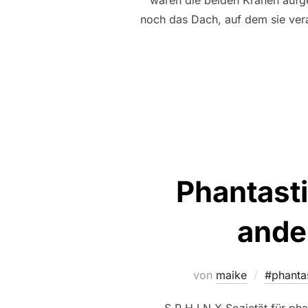
waren die beiden Krähen aufge
noch das Dach, auf dem sie ver
Phantasti
ande
von
maike
#phanta