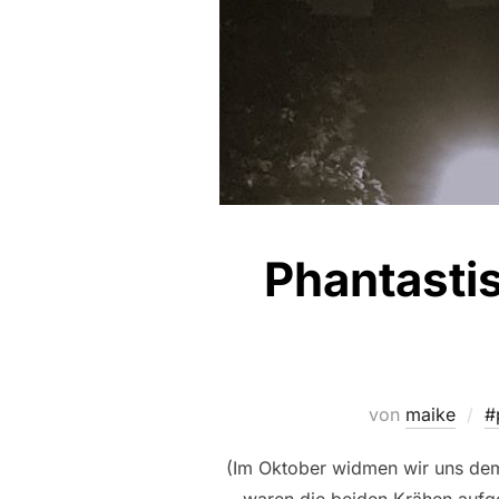
Phantasti
von
maike
#
(Im Oktober widmen wir uns de