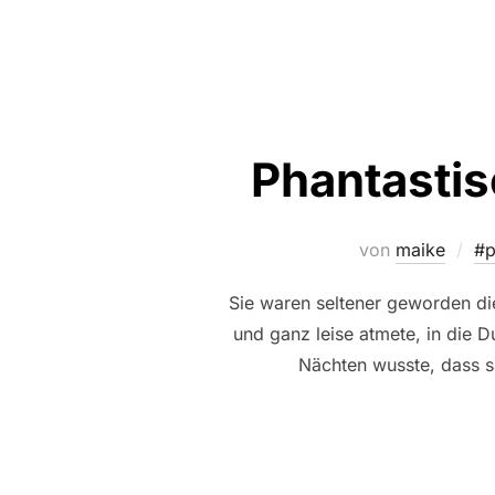
Phantasti
von
maike
#p
Sie waren seltener geworden di
und ganz leise atmete, in die D
Nächten wusste, dass si